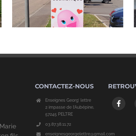
CONTACTEZ-NOUS
RETROU
Enseignes Georg’ lettre
2 impasse de l’Aubépine,
57245 PELTRE
03.87.38.11.72
Marie
enseignesgeorgelettre@gmail.com
on fils