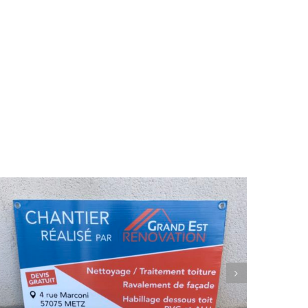
GRAND-EST RENOVATION – Panneaux Akylux – Metz