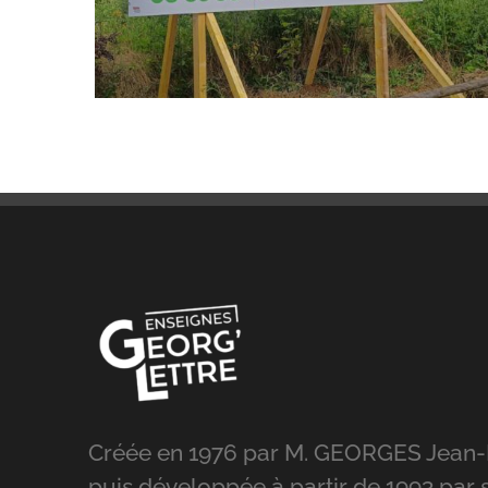
Créée en 1976 par M. GEORGES Jean-
puis développée à partir de 1993 par s