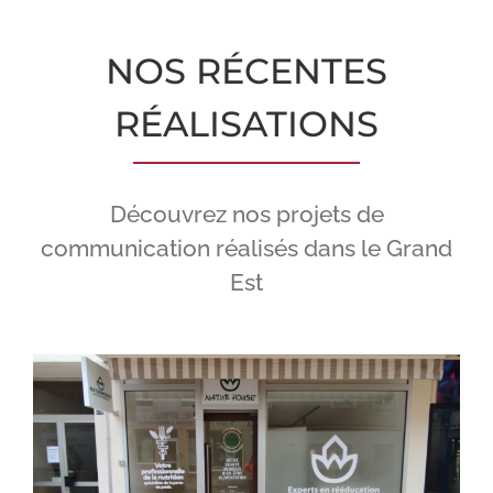
NOS RÉCENTES
RÉALISATIONS
Découvrez nos projets de
communication réalisés dans le Grand
Est
Natur House – Décoration vitrine nutrition et bien-être