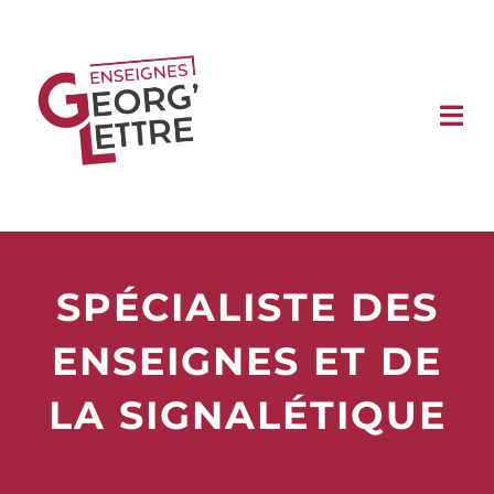
Passer
au
contenu
Tog
Nav
ACCUEIL
ENSEIGNES
SPÉCIALISTE DES
SIGNALÉTIQUE
ENSEIGNES ET DE
VÉHICULE
LA SIGNALÉTIQUE
VITRINE