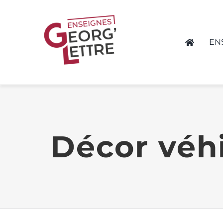
Passer
au
contenu
EN
Décor véhi