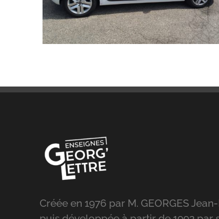
Créée en 1976 par M. GEORGES Jean-
puis développée à partir de 1993 par s