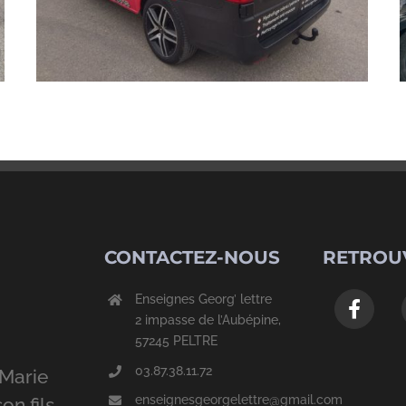
CONTACTEZ-NOUS
RETROU
Enseignes Georg’ lettre
2 impasse de l’Aubépine,
57245 PELTRE
03.87.38.11.72
Marie
enseignesgeorgelettre@gmail.com
on fils