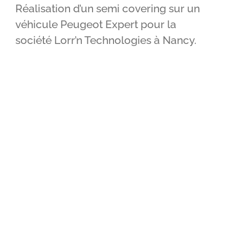
Réalisation d’un semi covering sur un
IMPRIMERIE
véhicule Peugeot Expert pour la
société Lorr’n Technologies à Nancy.
RÉALISATIONS
CONTACT