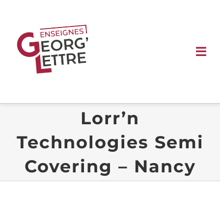
Passer
au
contenu
Tog
Nav
ACCUEIL
Lorr’n
ENSEIGNES
Technologies Semi
SIGNALÉTIQUE
Covering – Nancy
VÉHICULE
VITRINE