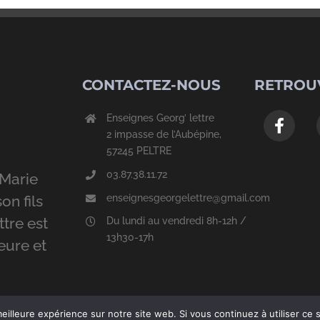
CONTACTEZ-NOUS
RETROU
Enseignes Georg’ lettre
2 impasse de l’Aubépine,
57245 PELTRE
03.87.38.11.72
Marie
enseignesgeorgelettre@gmail.com
on fils
ttre est
Du lundi au vendredi 8h-12h /
13h30-17h
eure et
eilleure expérience sur notre site web. Si vous continuez à utiliser ce