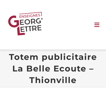
Passer
au
contenu
Tog
Nav
ACCUEIL
Totem publicitaire
ENSEIGNES
La Belle Ecoute –
SIGNALÉTIQUE
Thionville
VÉHICULE
VITRINE