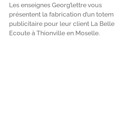
Les enseignes Georg’lettre vous
IMPRIMERIE
présentent la fabrication d’un totem
publicitaire pour leur client La Belle
RÉALISATIONS
Ecoute à Thionville en Moselle.
CONTACT