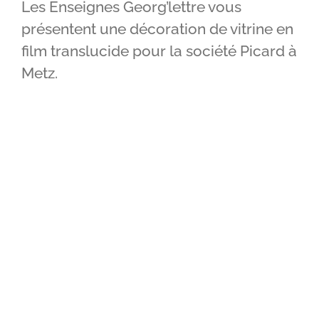
Les Enseignes Georg’lettre vous
IMPRIMERIE
présentent une décoration de vitrine en
film translucide pour la société Picard à
RÉALISATIONS
Metz.
CONTACT