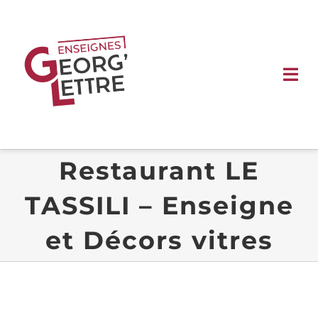
Passer
au
contenu
Tog
Nav
ACCUEIL
Restaurant LE
ENSEIGNES
TASSILI – Enseigne
SIGNALÉTIQUE
et Décors vitres
VÉHICULE
VITRINE