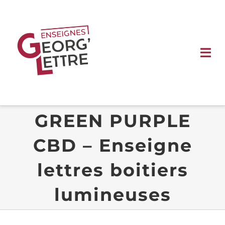
Passer
au
contenu
Tog
Nav
ACCUEIL
GREEN PURPLE
ENSEIGNES
CBD – Enseigne
SIGNALÉTIQUE
lettres boitiers
VÉHICULE
lumineuses
VITRINE