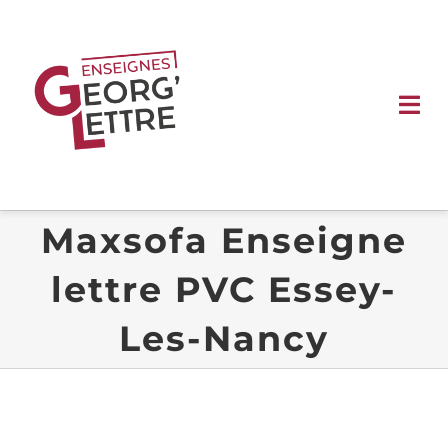
Passer
au
contenu
Tog
Nav
ACCUEIL
Maxsofa Enseigne
ENSEIGNES
lettre PVC Essey-
SIGNALÉTIQUE
Les-Nancy
VÉHICULE
VITRINE