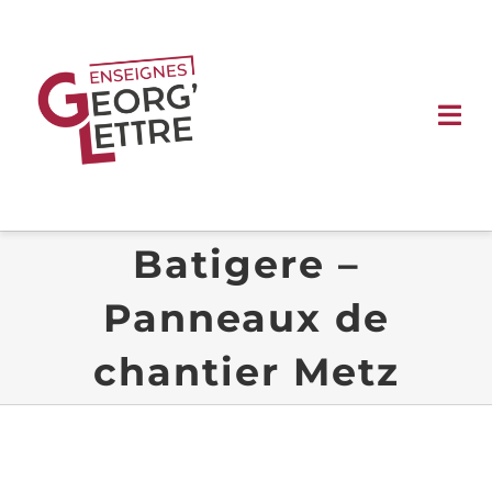
Passer
au
contenu
Tog
Nav
ACCUEIL
Batigere –
ENSEIGNES
Panneaux de
SIGNALÉTIQUE
chantier Metz
VÉHICULE
VITRINE