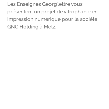
Les Enseignes Georg’lettre vous
IMPRIMERIE
présentent un projet de vitrophanie en
impression numérique pour la société
RÉALISATIONS
GNC Holding à Metz.
CONTACT