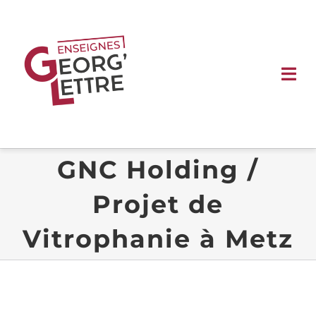
Passer
au
contenu
Tog
Nav
ACCUEIL
GNC Holding /
ENSEIGNES
Projet de
SIGNALÉTIQUE
Vitrophanie à Metz
VÉHICULE
VITRINE