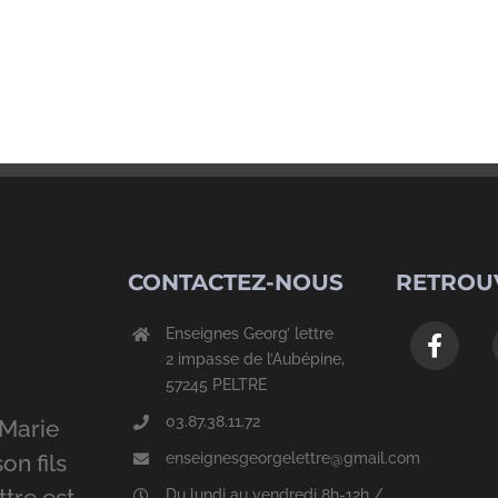
CONTACTEZ-NOUS
RETROU
Enseignes Georg’ lettre
2 impasse de l’Aubépine,
57245 PELTRE
03.87.38.11.72
Marie
enseignesgeorgelettre@gmail.com
on fils
ttre est
Du lundi au vendredi 8h-12h /