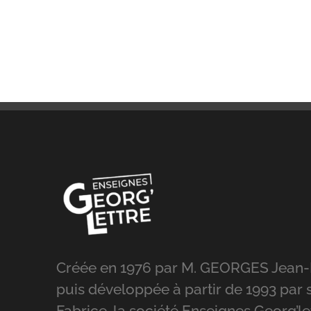
Créée en 1976 par M. GEORGES Jean-
puis développée à partir de 1993 par s
Fabrice, la société Enseignes Georg’le