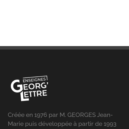
Créée en 1976 par M. GEORGES Jean-
Marie puis développée à partir de 1993