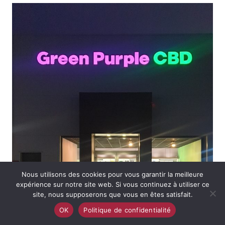
Nous utilisons des cookies pour vous garantir la meilleure
expérience sur notre site web. Si vous continuez à utiliser ce
site, nous supposerons que vous en êtes satisfait.
OK
Politique de confidentialité