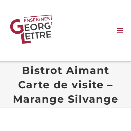
Passer
au
contenu
Tog
Nav
ACCUEIL
Bistrot Aimant
ENSEIGNES
Carte de visite –
SIGNALÉTIQUE
Marange Silvange
VÉHICULE
VITRINE