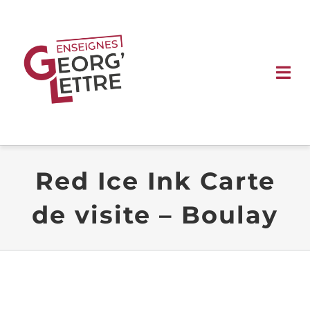
Passer
au
contenu
Tog
Nav
ACCUEIL
ENSEIGNES
Red Ice Ink Carte
de visite – Boulay
SIGNALÉTIQUE
VÉHICULE
VITRINE