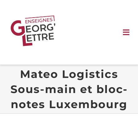
Passer
au
contenu
Tog
Nav
ACCUEIL
Mateo Logistics
ENSEIGNES
Sous-main et bloc-
SIGNALÉTIQUE
notes Luxembourg
VÉHICULE
VITRINE