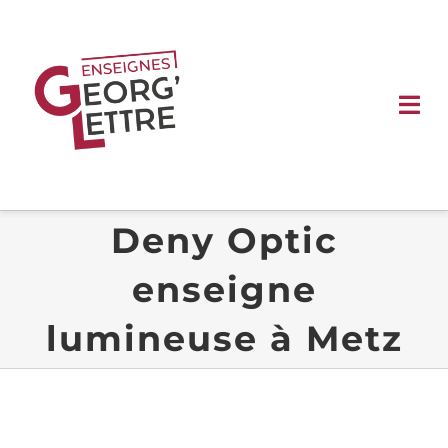
Passer
au
contenu
Tog
Nav
ACCUEIL
Deny Optic
ENSEIGNES
enseigne
SIGNALÉTIQUE
lumineuse à Metz
VÉHICULE
VITRINE