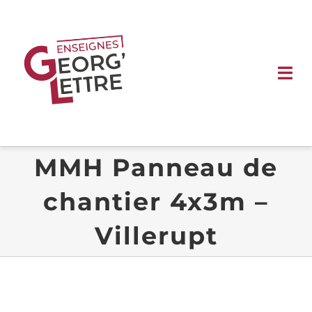
Passer
au
contenu
Tog
Nav
ACCUEIL
MMH Panneau de
ENSEIGNES
chantier 4x3m –
SIGNALÉTIQUE
Villerupt
VÉHICULE
VITRINE