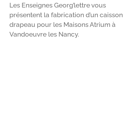
Les Enseignes Georg’lettre vous
IMPRIMERIE
présentent la fabrication d’un caisson
drapeau pour les Maisons Atrium à
RÉALISATIONS
Vandoeuvre les Nancy.
CONTACT