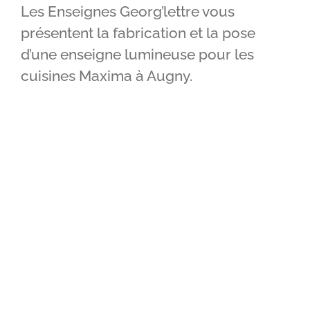
Les Enseignes Georg’lettre vous
IMPRIMERIE
présentent la fabrication et la pose
d’une enseigne lumineuse pour les
RÉALISATIONS
cuisines Maxima à Augny.
CONTACT