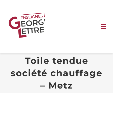
Passer
au
contenu
Tog
Nav
ACCUEIL
Toile tendue
ENSEIGNES
société chauffage
SIGNALÉTIQUE
– Metz
VÉHICULE
VITRINE